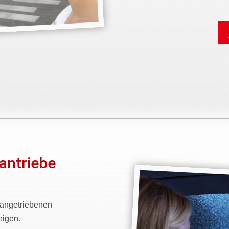
antriebe
nangetriebenen
eigen.