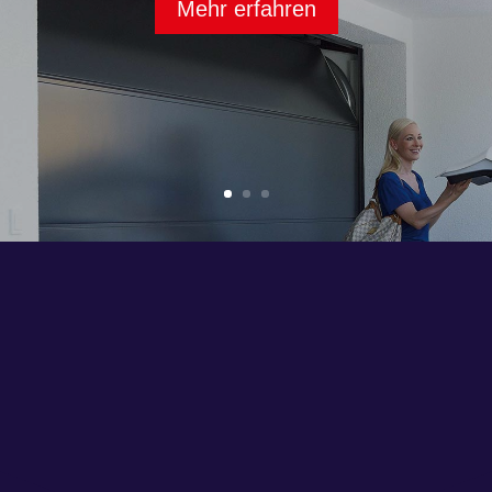
Mehr erfahren
chpartner für Garagentore u
 im Großraum Hamburg, Schwerin und Rostock Garagentore in a
 Sie sich um und lassen sich von unserer Angebotsvielzahl insp