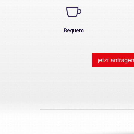

Bequem
jetzt anfrage