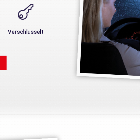

Verschlüsselt
n